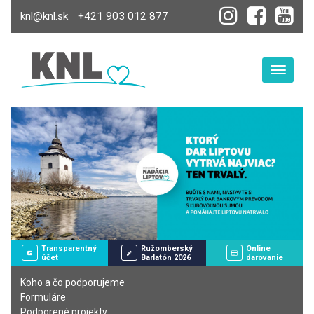
knl@knl.sk
+421 903 012 877
Toggle
Transparentný
Ružomberský
Online
účet
Barlatón 2026
darovanie
Koho a čo podporujeme
Formuláre
Podporené projekty