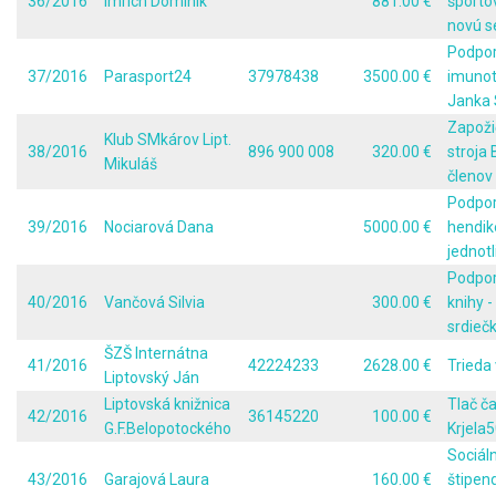
36/2016
Imrich Dominik
881.00 €
športo
novú 
Podpor
37/2016
Parasport24
37978438
3500.00 €
imunot
Janka 
Zapoži
Klub SMkárov Lipt.
38/2016
896 900 008
320.00 €
stroja
Mikuláš
členov
Podpo
39/2016
Nociarová Dana
5000.00 €
hendi
jednotl
Podpor
40/2016
Vančová Silvia
300.00 €
knihy -
srdieč
ŠZŠ Internátna
41/2016
42224233
2628.00 €
Trieda 
Liptovský Ján
Liptovská knižnica
Tlač č
42/2016
36145220
100.00 €
G.F.Belopotockého
Krjela
Sociál
43/2016
Garajová Laura
160.00 €
štipen