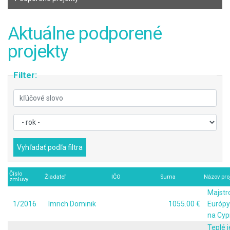
Aktuálne podporené
projekty
Filter:
Číslo
Žiadateľ
IČO
Suma
Názov pro
zmluvy
Majstr
1/2016
Imrich Dominik
1055.00 €
Európy
na Cyp
Teplé j