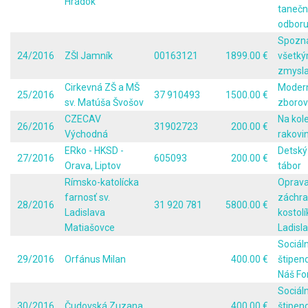
Hrádok
taneč
odbor
Spozn
24/2016
ZŠI Jamník
00163121
1899.00 €
všetký
zmysl
Cirkevná ZŠ a MŠ
Modern
25/2016
37 910493
1500.00 €
sv. Matúša Švošov
zborov
CZECAV
Na kol
26/2016
31902723
200.00 €
Východná
rakovi
ERko - HKSD -
Detský
27/2016
605093
200.00 €
Orava, Liptov
tábor
Rímsko-katolícka
Oprava
farnosť sv.
záchr
28/2016
31 920 781
5800.00 €
Ladislava
kostolí
Matiašovce
Ladisla
Sociál
29/2016
Orfánus Milan
400.00 €
štipen
Náš Fo
Sociál
30/2016
Čudovská Zuzana
400.00 €
štipen