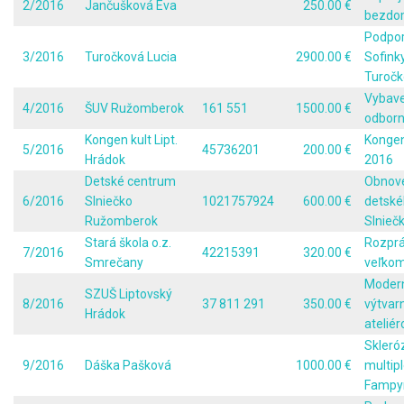
2/2016
Jančušková Eva
250.00 €
bezdo
Podpor
3/2016
Turočková Lucia
2900.00 €
Sofink
Turočk
Vybave
4/2016
ŠUV Ružomberok
161 551
1500.00 €
odborn
Kongen kult Lipt.
Kongen
5/2016
45736201
200.00 €
Hrádok
2016
Detské centrum
Obnov
6/2016
Slniečko
1021757924
600.00 €
detské
Ružomberok
Slnieč
Stará škola o.z.
Rozprá
7/2016
42215391
320.00 €
Smrečany
veľkom
Modern
SZUŠ Liptovský
8/2016
37 811 291
350.00 €
výtvar
Hrádok
atelié
Skleró
9/2016
Dáška Pašková
1000.00 €
multipl
Fampy