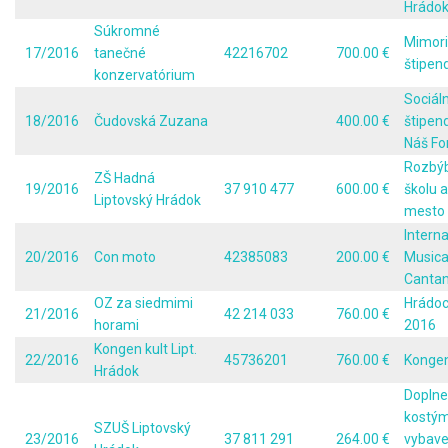
Hrádo
Súkromné
Mimor
17/2016
tanečné
42216702
700.00 €
štipen
konzervatórium
Sociál
18/2016
Čudovská Zuzana
400.00 €
štipen
Náš Fo
Rozbý
ZŠ Hadná
19/2016
37 910 477
600.00 €
školu 
Liptovský Hrádok
mesto
Intern
20/2016
Con moto
42385083
200.00 €
Musica
Cantan
OZ za siedmimi
Hrádoc
21/2016
42 214 033
760.00 €
horami
2016
Kongen kult Lipt.
22/2016
45736201
760.00 €
Kongen
Hrádok
Doplne
kostý
SZUŠ Liptovský
23/2016
37 811 291
264.00 €
vybave