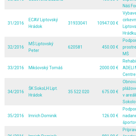
Náš Fo
Vybave
ECAV Liptovský
cirkev
31/2016
31933041
10947.00 €
Hrádok
Liptov
Hrádk
Podpo
MŠ Liptovský
32/2016
620581
450.00 €
prostre
Peter
MŠ
Rehabil
33/2016
Mikšovský Tomáš
2000.00 €
ADELI 
Centre
Obnov
ŠK SokoLH Lipt.
plážov
34/2016
35 522 020
675.00 €
Hrádok
v areál
Sokolo
Podpo
35/2016
Imrich Dominik
126.00 €
nadan
športo
Prípra