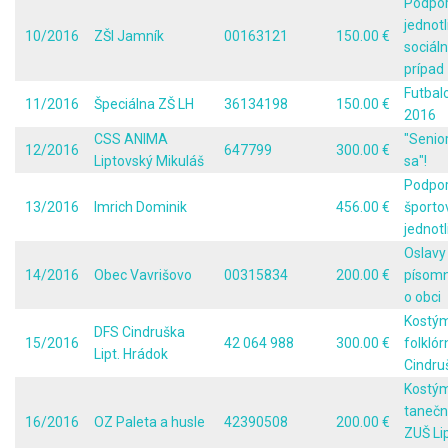
Podpo
jednotl
10/2016
ZŠI Jamník
00163121
150.00 €
sociáln
prípad
Futbal
11/2016
Špeciálna ZŠ LH
36134198
150.00 €
2016
CSS ANIMA
"Senio
12/2016
647799
300.00 €
Liptovský Mikuláš
sa"!
Podpo
13/2016
Imrich Dominik
456.00 €
športo
jednotl
Oslavy 
14/2016
Obec Vavrišovo
00315834
200.00 €
písomn
o obci
Kostým
DFS Cindruška
15/2016
42 064 988
300.00 €
folklór
Lipt. Hrádok
Cindru
Kostým
tanečn
16/2016
OZ Paleta a husle
42390508
200.00 €
ZUŠ Li