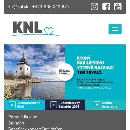
knl@knl.sk
+421 903 012 877
Toggle
Transparentný
Ružomberský
Online
účet
Barlatón 2026
darovanie
Pomoc Ukrajine
Barlatón
Benefičný koncert Deti deťom