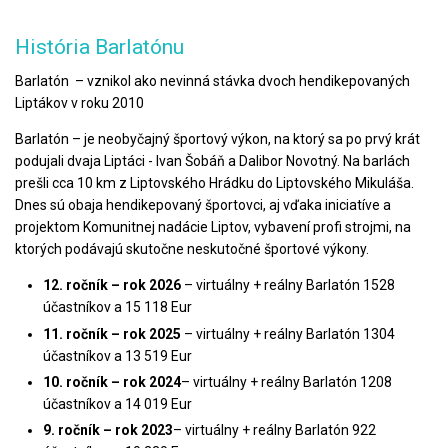
História Barlatónu
Barlatón – vznikol ako nevinná stávka dvoch hendikepovaných
Liptákov v roku 2010
Barlatón – je neobyčajný športový výkon, na ktorý sa po prvý krát
podujali dvaja Liptáci - Ivan Šobáň a Dalibor Novotný. Na barlách
prešli cca 10 km z Liptovského Hrádku do Liptovského Mikuláša.
Dnes sú obaja hendikepovaný športovci, aj vďaka iniciatíve a
projektom Komunitnej nadácie Liptov, vybavení profi strojmi, na
ktorých podávajú skutočne neskutočné športové výkony.
12. ročník – rok 2026
– virtuálny + reálny Barlatón 1528
účastníkov a 15 118 Eur
11. ročník – rok 2025
– virtuálny + reálny Barlatón 1304
účastníkov a 13 519 Eur
10. ročník – rok 2024
– virtuálny + reálny Barlatón 1208
účastníkov a 14 019 Eur
9. ročník – rok 2023
– virtuálny + reálny Barlatón 922