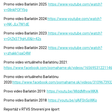
Promo video Barlatón 2025:
https://www.youtube.com/watch?
v=0IInkPOFYbg
Promo video Barlatón 2024:
https://www.youtube.com/watch?
v=NK-JLv7W1dE
Promo video Barlatón 2023:
https://www.youtube.com/watch?
v=QtZkST9gHJ0&t=42s
Promo video Barlatón 2022:
https://www.youtube.com/watch?
v=zhakk1qaO4M
Promo video virtuálneho Barlatónu 2021:
https://www.facebook.com/pomahame.sk/videos/1656953122114
Promo video virtuálneho Barlatónu
2020:
https://www.facebook.com/pomahame.sk/videos/310967393
Provo video Barlatón 2019:
https://youtu.be/WIddMhvwWKA
Promo video Barlatón 2018:
https://youtu.be/gAIF0n5pWKo
Reportáž v RTVS Stvorení pre šport: