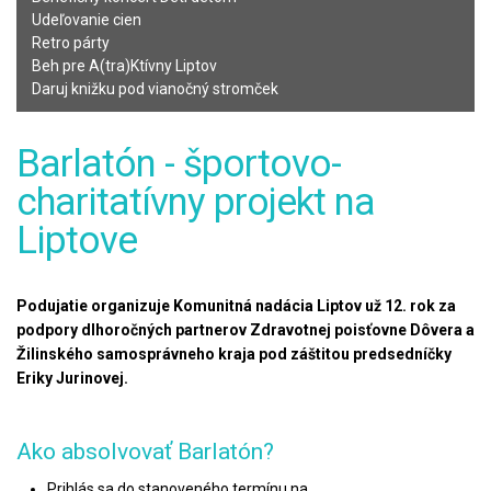
Udeľovanie cien
Retro párty
Beh pre A(tra)Ktívny Liptov
Daruj knižku pod vianočný stromček
Barlatón - športovo-
charitatívny projekt na
Liptove
Podujatie organizuje Komunitná nadácia Liptov už 12. rok za
podpory dlhoročných partnerov Zdravotnej poisťovne Dôvera a
Žilinského samosprávneho kraja pod záštitou predsedníčky
Eriky Jurinovej.
Ako absolvovať Barlatón?
Prihlás sa do stanoveného termínu na