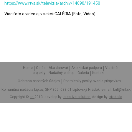
https://www.rtvs.sk/televizia/archiv/14090/191450
Viac foto a video aj v sekcii GALÉRIA (Foto, Video)
Home
O nás
Ako darovať
Ako získať podporu
Vlastné
projekty
Nadačný e-shop
Galéria
Kontakt
Ochrana osobných údajov
Podmienky poskytovania príspevkov
Komunitná nadácia Liptov, SNP 305, 033 01 Liptovský Hrádok, e-mail:
knl@knl.sk
Copyright ©
knl
2013, develop by:
creative solution
, design by:
stodo.la