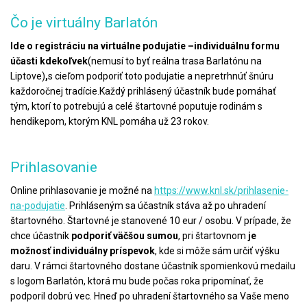
Čo je virtuálny Barlatón
Ide o registráciu na virtuálne podujatie –
individuálnu formu
účasti kdekoľvek
(nemusí to byť reálna trasa Barlatónu na
Liptove)
,
s cieľom podporiť toto podujatie a nepretrhnúť šnúru
každoročnej tradície.
Každý prihlásený účastník bude pomáhať
tým, ktorí to potrebujú a celé štartovné poputuje rodinám s
hendikepom, ktorým KNL pomáha už 23 rokov.
Prihlasovanie
Online prihlasovanie je možné na
https://www.knl.sk/prihlasenie-
na-podujatie
. Prihláseným sa účastník stáva až po uhradení
štartovného. Štartovné je stanovené 10 eur / osobu. V prípade, že
chce účastník
podporiť väčšou sumou
, pri štartovnom
je
možnosť individuálny príspevok
, kde si môže sám určiť výšku
daru. V rámci štartovného dostane účastník spomienkovú medailu
s logom Barlatón, ktorá mu bude počas roka pripomínať, že
podporil dobrú vec. Hneď po uhradení štartovného sa Vaše meno