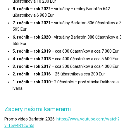
účastníkov a 10 230 Eur
8. ročník – rok 2022
– virtuálny + reálny Barlatón 642
účastníkov a 6 983 Eur
7. ročník – rok 2021
– virtuálny Barlatón 306 účastníkov a 3
595 Eur
6. ročník – rok 2020
– virtuálny Barlatón 388 účastníkov a 3
555 Eur
5. ročník – rok 2019
– cca 630 účastníkov a cca 7 000 Eur
4. ročník – rok 2018
– cca 400 účastníkov a cca 5 600 Eur
3. ročník – rok 2017
– cca 300 účastníkov a cca 4 000 Eur
2. ročník – rok 2016
– 25 účastníkova cca 200 Eur
1. ročník – rok 2010
– 2 účastníci – prvá stávka Dalibora a
Ivana
Zábery našimi kamerami
Promo video Barlatón 2026:
https://www.youtube.com/watch?
v=f5w4R1cwn5I