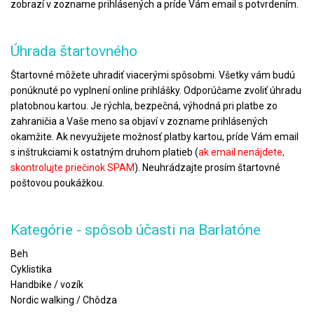
zobrazí v zozname prihlásených a príde Vám email s potvrdením.
Úhrada štartovného
Štartovné môžete uhradiť viacerými spôsobmi. Všetky vám budú
ponúknuté po vyplnení online prihlášky. Odporúčame zvoliť úhradu
platobnou kartou. Je rýchla, bezpečná, výhodná pri platbe zo
zahraničia a Vaše meno sa objaví v zozname prihlásených
okamžite. Ak nevyužijete možnosť platby kartou, príde Vám email
s inštrukciami k ostatným druhom platieb (
ak email nenájdete,
skontrolujte priečinok SPAM
). Neuhrádzajte prosím štartovné
poštovou poukážkou.
Kategórie - spôsob účasti na Barlatóne
Beh
Cyklistika
Handbike / vozík
Nordic walking / Chôdza