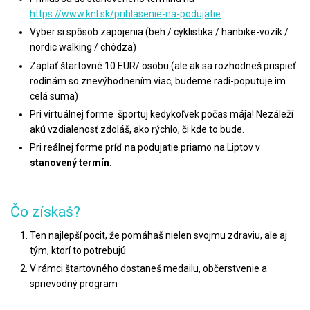
https://www.knl.sk/prihlasenie-na-podujatie
Vyber si spôsob zapojenia (beh / cyklistika / hanbike-vozík /
nordic walking / chôdza)
Zaplať štartovné 10 EUR/ osobu (ale ak sa rozhodneš prispieť
rodinám so znevýhodnením viac, budeme radi-poputuje im
celá suma)
Pri virtuálnej forme športuj kedykoľvek počas mája! Nezáleží
akú vzdialenosť zdoláš, ako rýchlo, či kde to bude.
Pri reálnej forme príď na podujatie priamo na Liptov v
stanovený termín.
Čo získaš?
Ten najlepší pocit, že pomáhaš nielen svojmu zdraviu, ale aj
tým, ktorí to potrebujú
V rámci štartovného dostaneš medailu, občerstvenie a
sprievodný program