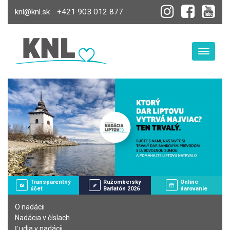
knl@knl.sk
+421 903 012 877
Toggle
Transparentný
Ružomberský
Online
účet
Barlatón 2026
darovanie
O nadácii
Nadácia v číslach
Ľudia v nadácii