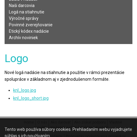
Naši darcovia
Logá na stiahnutie
Výročné správy
Povinné zverejňovanie
Etický kódex nadácie
Archív noviniek
Logo
Nové logá nadácie na stiahnutie a použitie v rámci prezentácie
spolupráce v základnom aj v zjednodušenom formáte.
knl_logo.jpg
knl_logo_short.jpg
Home
O nás
Ako darovať
Ako získať podporu
Vlastné
projekty
Nadačný e-shop
Galéria
Kontakt
Tento web používa súbory cookies. Prehliadaním webu vyjadrujete
súhlas s ich používaním.
Ochrana osobných údajov
Podmienky poskytovania príspevkov