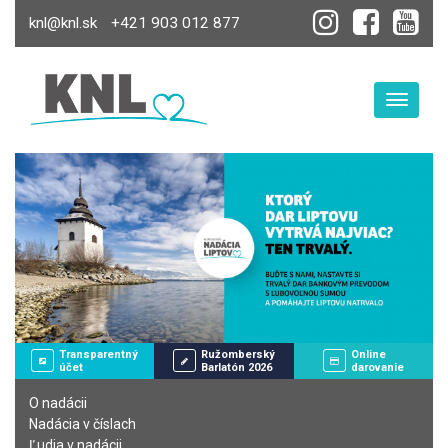
knl@knl.sk
+421 903 012 877
Toggle
Transparentný
Ružomberský
Online
účet
Barlatón 2026
darovanie
O nadácii
Nadácia v číslach
Ľudia v nadácii