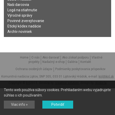
Naši darcovia
Logá na stiahnutie
Výročné správy
Povinné zverejňovanie
Etický kódex nadácie
Archív noviniek
Home
O nás
Ako darovať
Ako získať podporu
Vlastné
projekty
Nadačný e-shop
Galéria
Kontakt
Ochrana osobných údajov
Podmienky poskytovania príspevkov
Komunitná nadácia Liptov, SNP 305, 033 01 Liptovský Hrádok, e-mail:
knl@knl.sk
Copyright ©
knl
2013, develop by:
creative solution
, design by:
stodo.la
Tento web používa súbory cookies. Prehliadaním webu vyjadrujete
súhlas s ich používaním.
Viac info »
Potvrdiť