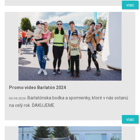
viac
Promo video Barlatón 2024
Barlatónska bodka a spomienky, ktoré v nás ostanú
04.06.2024:
na celý rok. ĎAKUJEME.
viac