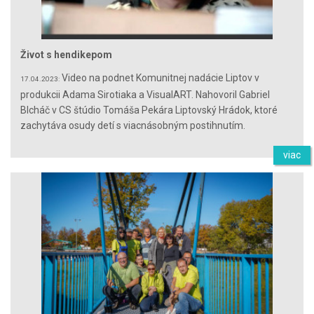
Život s hendikepom
Video na podnet Komunitnej nadácie Liptov v
17.04.2023:
produkcii Adama Sirotiaka a VisualART. Nahovoril Gabriel
Blcháč v CS štúdio Tomáša Pekára Liptovský Hrádok, ktoré
zachytáva osudy detí s viacnásobným postihnutím.
viac