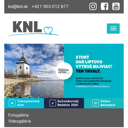
knl@knl.sk
+421 903 012 877
Toggle
Transparentný
Ružomberský
Online
účet
Barlatón 2026
darovanie
Fotogaléria
Videogaléria