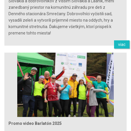
Slovakia a dobrovoľníkov z Vissim Slovakia a Laanik, mení
zanedbaný priestor na komunitnú záhradu pre deti z
Denného stacionára Smrečany. Dobrovoľníci vyčistili sad,
vysadili zeleň a vytvorili príjemné miesto na oddych, hry a
komunitné stretnutia. Ďakujeme všetkým, ktorí prispeli k
premene tohto miesta!
viac
Promo video Barlatón 2025