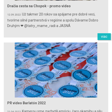
Dračia cesta na Chopok - promo video
Už takmer 20 rokov sa spájame pre dobré veci,
12.09.2022:
tvoríme silné partnerstvá v regióne a spolu Dávame Dobro
Druhým ❤ @tatry_mame_radi a JASNÁ
viac
PR video Barlatón 2022
Kamerou sme zachytili emóciu, čaro okamihu a silu
21.06.2022: