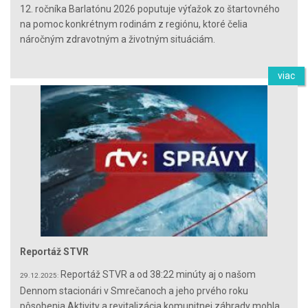
12. ročníka Barlatónu 2026 poputuje výťažok zo štartovného
na pomoc konkrétnym rodinám z regiónu, ktoré čelia
náročným zdravotným a životným situáciám.
viac
Reportáž STVR
Reportáž STVR a od 38:22 minúty aj o našom
29.12.2025:
Dennom stacionári v Smrečanoch a jeho prvého roku
pôsobenia Aktivity a revitalizácia komunitnej záhrady mohla