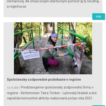
Demänovej. Ak chceš svojim štartovným pomôcť aj ty neváhaj
a registruj sa
viac
Spoločensky zodpovedné podnikanie v regióne
Predstavujeme spoločensky zodpovednú firmu v
12.12.2021:
regióne - Rettenmeier Tatra Timber - Liptovský Hrádok a dve
najväčšie komunitné aktivity realizované počas roka 2021.