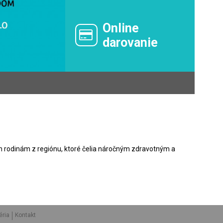
Online
darovanie
 rodinám z regiónu, ktoré čelia náročným zdravotným a
éria
Kontakt