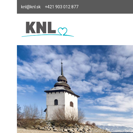
knl@knl.sk
+421 903 012 877