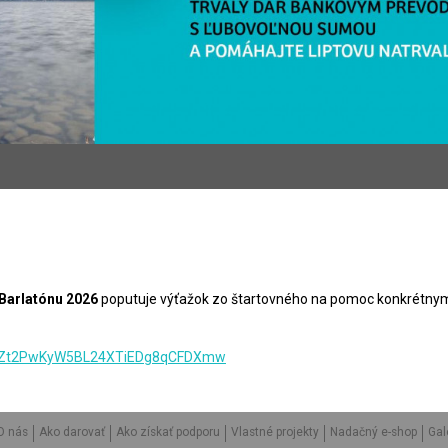
 Barlatónu 2026
poputuje výťažok zo štartovného na pomoc konkrétnym
3RZwZt2PwKyW5BL24XTiEDg8qCFDXmw
O nás
Ako darovať
Ako získať podporu
Vlastné projekty
Nadačný e-shop
Gal