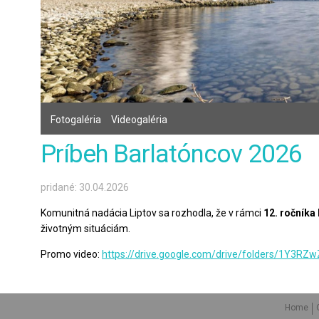
Fotogaléria
Videogaléria
Príbeh Barlatóncov 2026
pridané: 30.04.2026
Komunitná nadácia Liptov sa rozhodla, že v rámci
12. ročníka
životným situáciám.
Promo video:
https://drive.google.com/drive/folders/1Y
Home