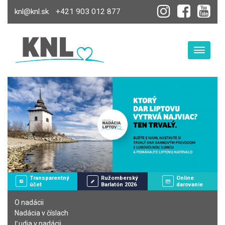
knl@knl.sk
+421 903 012 877
Toggle
Transparentný
Ružomberský
Online
účet
Barlatón 2026
darovanie
O nadácii
Nadácia v číslach
Ľudia v nadácii