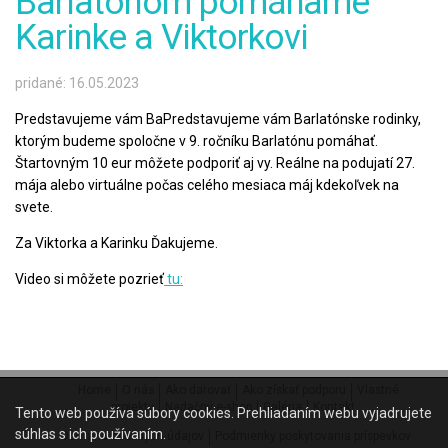
Barlatónom pomáhame
Karinke a Viktorkovi
pridané: 16.05.2023
Predstavujeme vám Ba
Predstavujeme vám Barlatónske rodinky,
ktorým budeme spoločne v 9. ročníku Barlatónu pomáhať.
Štartovným 10 eur môžete podporiť aj vy. Reálne na podujatí 27.
mája alebo virtuálne počas celého mesiaca máj kdekoľvek na
svete.
Za Viktorka a Karinku Ďakujeme.
Video si môžete pozrieť
tu:
Home
O nás
Ako darovať
Ako získať podporu
Vlastné
projekty
Nadačný e-shop
Galéria
Kontakt
Tento web používa súbory cookies. Prehliadaním webu vyjadrujete
súhlas s ich používaním.
Ochrana osobných údajov
Podmienky poskytovania príspevkov