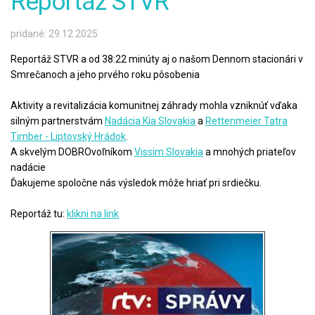
Reportáž STVR
pridané: 29.12.2025
Reportáž STVR a od 38:22 minúty aj o našom Dennom stacionári v
Smrečanoch a jeho prvého roku pôsobenia
Aktivity a revitalizácia komunitnej záhrady mohla vzniknúť vďaka
silným partnerstvám
Nadácia Kia Slovakia
a
Rettenmeier Tatra
Timber - Liptovský Hrádok
.
A skvelým DOBROvoľníkom
Vissim Slovakia
a mnohých priateľov
nadácie
Ďakujeme spoločne nás výsledok môže hriať pri srdiečku.
Reportáž tu:
klikni na link