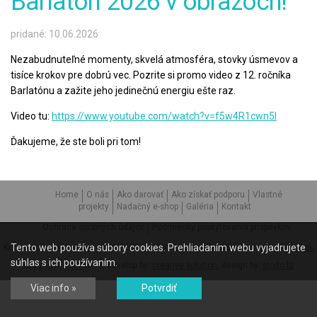
Barlatón 2026 v obrazoch!
pridané: 10.06.2026
Nezabudnuteľné momenty, skvelá atmosféra, stovky úsmevov a
tisíce krokov pre dobrú vec. Pozrite si promo video z 12. ročníka
Barlatónu a zažite jeho jedinečnú energiu ešte raz.
Video tu:
https://www.youtube.com/watch?v=f5w4R1cwn5I
Ďakujeme, že ste boli pri tom!
Home
O nás
Ako darovať
Ako získať podporu
Vlastné
projekty
Nadačný e-shop
Galéria
Kontakt
Ochrana osobných údajov
Podmienky poskytovania príspevkov
Tento web používa súbory cookies. Prehliadaním webu vyjadrujete
Komunitná nadácia Liptov, SNP 305, 033 01 Liptovský Hrádok, e-mail:
knl@knl.sk
súhlas s ich používaním.
Copyright ©
knl
2013, develop by:
creative solution
, design by:
stodo.la
Viac info »
Potvrdiť