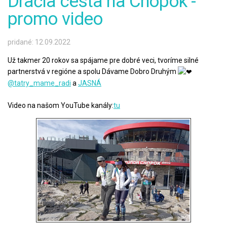
Dračia cesta na Chopok -
promo video
pridané: 12.09.2022
Už takmer 20 rokov sa spájame pre dobré veci, tvoríme silné
partnerstvá v regióne a spolu Dávame Dobro Druhým
@tatry_mame_radi
a
JASNÁ
Video na našom YouTube kanály:
tu