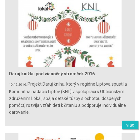
Daruj knižku pod vianočný stromček 2016
Projekt Daruj knihu, ktorý v regióne Liptova spustila
10.12.2016:
Komunitná nadácia Liptov (KNL) v spolupráci s Občianskym
združením Lokál, spája detské túžby s ochotou dospelých
pomôcť, rozvíja vzťah detí k čítaniu a podporuje individuálne
darovanie.
viac