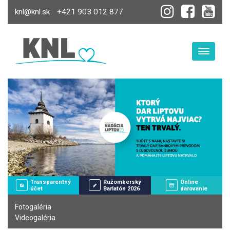
knl@knl.sk
+421 903 012 877
Toggle
Transparentný
Ružomberský
Online
účet
Barlatón 2026
darovanie
Fotogaléria
Videogaléria