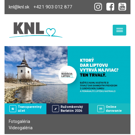
knl@knl.sk
+421 903 012 877
Toggle
Transparentný
Ružomberský
Online
účet
Barlatón 2026
darovanie
Fotogaléria
Videogaléria