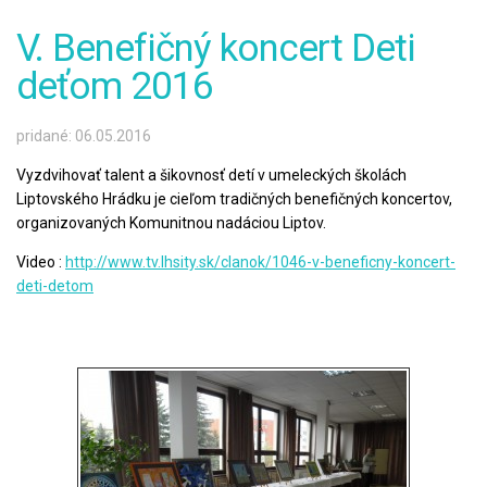
V. Benefičný koncert Deti
deťom 2016
pridané: 06.05.2016
Vyzdvihovať talent a šikovnosť detí v umeleckých školách
Liptovského Hrádku je cieľom tradičných benefičných koncertov,
organizovaných Komunitnou nadáciou Liptov.
Video :
http://www.tv.lhsity.sk/clanok/1046-v-beneficny-koncert-
deti-detom