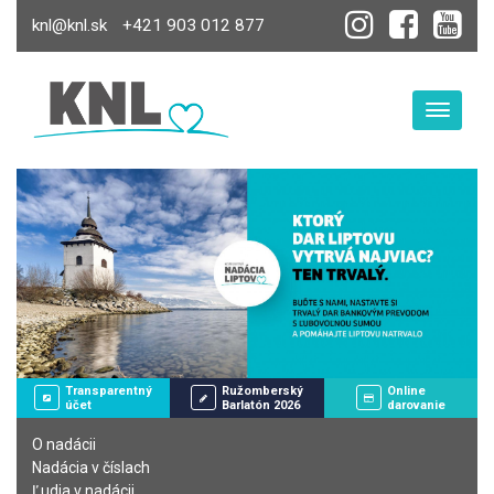
knl@knl.sk
+421 903 012 877
Toggle
Transparentný
Ružomberský
Online
účet
Barlatón 2026
darovanie
O nadácii
Nadácia v číslach
Ľudia v nadácii