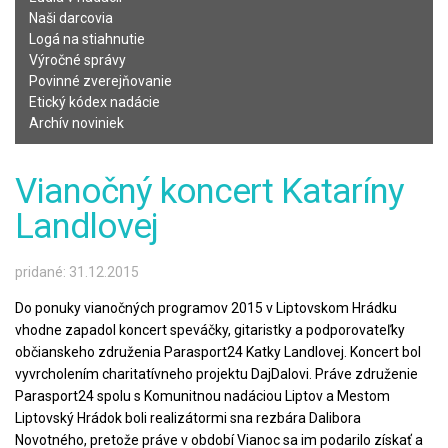
Naši darcovia
Logá na stiahnutie
Výročné správy
Povinné zverejňovanie
Etický kódex nadácie
Archív noviniek
Vianočný koncert Kataríny
Landlovej
pridané: 31.12.2015
Do ponuky vianočných programov 2015 v Liptovskom Hrádku
vhodne zapadol koncert speváčky, gitaristky a podporovateľky
občianskeho združenia Parasport24 Katky Landlovej. Koncert bol
vyvrcholením charitatívneho projektu DajDalovi. Práve združenie
Parasport24 spolu s Komunitnou nadáciou Liptov a Mestom
Liptovský Hrádok boli realizátormi sna rezbára Dalibora
Novotného, pretože práve v období Vianoc sa im podarilo získať a