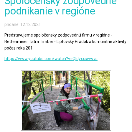
Spoločensky zodpovedné
podnikanie v regióne
pridané: 12.12.2021
Predstavujeme spoločensky zodpovednú firmu v regióne -
Rettenmeier Tatra Timber - Liptovský Hrádok a komunitné aktivity
počas roka 201.
https://www.youtube.com/watch?v=Qldyxxswwvs