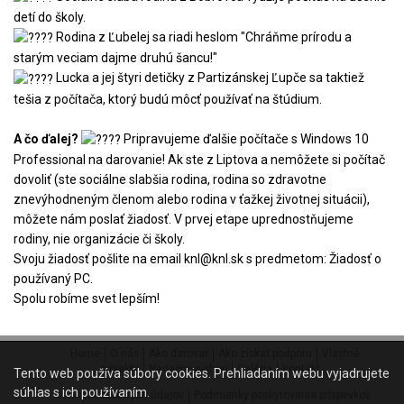
detí do školy.
Rodina z Ľubelej sa riadi heslom "Chráňme prírodu a
starým veciam dajme druhú šancu!"
Lucka a jej štyri detičky z Partizánskej Ľupče sa taktiež
tešia z počítača, ktorý budú môcť používať na štúdium.
A čo ďalej?
Pripravujeme ďalšie počítače s Windows 10
Professional na darovanie! Ak ste z Liptova a nemôžete si počítač
dovoliť (ste sociálne slabšia rodina, rodina so zdravotne
znevýhodneným členom alebo rodina v ťažkej životnej situácii),
môžete nám poslať žiadosť. V prvej etape uprednostňujeme
rodiny, nie organizácie či školy.
Svoju žiadosť pošlite na email knl@knl.sk s predmetom: Žiadosť o
používaný PC.
Spolu robíme svet lepším!
Home
O nás
Ako darovať
Ako získať podporu
Vlastné
projekty
Nadačný e-shop
Galéria
Kontakt
Tento web používa súbory cookies. Prehliadaním webu vyjadrujete
súhlas s ich používaním.
Ochrana osobných údajov
Podmienky poskytovania príspevkov