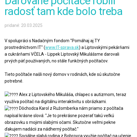
Darované počítače robili
radosť tam kde bolo treba
pridané: 20.03.2025
V
spolupráci s Nadačným fondom "Pomáhaj aj TY
prostredníctvom IT" (
www.IT-sprava.sk
) a Liptovskými pekárňami
a cukrárňami VČELA - Lippek Liptovský Mikuláš
sme darovali
prvých päť používaných, no stále funkčných počítačov.
Tieto počítače našli nový domov v rodinách, kde sú skutočne
potrebné.
Alex z Liptovského Mikuláša, chlapec s autizmom, teraz
využíva počítač na digitálnu interaktivitu s obrázkami.
Dôchodca Karol z Ružomberka nám priamo z počítača
napísal krásne slová: "Je to prekrásne pozerať takú veľkú
obrazovku s mojimi slabými očami. Skutočne veľmi pekne
ďakujem nadácii za nádherný počítač."
Sociálne slabá rodina z Bobrovca využije počítač na učenie