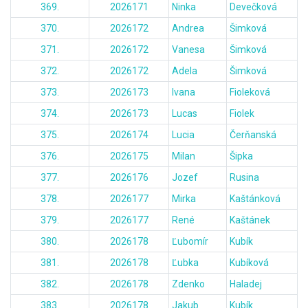
369.
2026171
Ninka
Devečková
370.
2026172
Andrea
Šimková
371.
2026172
Vanesa
Šimková
372.
2026172
Adela
Šimková
373.
2026173
Ivana
Fioleková
374.
2026173
Lucas
Fiolek
375.
2026174
Lucia
Čerňanská
376.
2026175
Milan
Šipka
377.
2026176
Jozef
Rusina
378.
2026177
Mirka
Kaštánková
379.
2026177
René
Kaštánek
380.
2026178
Ľubomír
Kubík
381.
2026178
Ľubka
Kubíková
382.
2026178
Zdenko
Haladej
383.
2026178
Jakub
Kubík