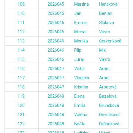
109.
2026045
Martina
Hancková
110.
2026045
Ján
Benian
111.
2026046
Emma
Slúková
112.
2026046
Michal
Vavro
113.
2026046
Monika
Červenková
114.
2026046
Filip
Mik
115.
2026046
Juraj
Vavro
116.
2026047
Viktor
Arbet
117.
2026047
Vladimír
Arbet
118.
2026047
Kristína
Arbetová
119.
2026048
Elena
Bazelová
120.
2026048
Emília
Bruncková
121.
2026048
Valéria
Devečková
122.
2026048
Beáta
Drábeková