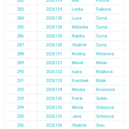
282.
2026129
Mia
Psotná
283.
2026129
Lenka
Fialková
284.
2026130
Lucia
Čurná
285.
2026130
Alžbetka
Čurná
286.
2026130
Adelka
Čurná
287.
2026130
Vladimír
Čurný
288.
2026131
Kristína
Mrlianová
289.
2026131
Marek
Mrlian
290.
2026132
Ivana
Blšáková
291.
2026133
František
Blšák
292.
2026134
Monika
Brezinová
293.
2026135
Patrik
Šoltés
294.
2026135
Nikola
Šoltésová
295.
2026135
Jana
Šoltésová
296.
2026136
Vladimír
Švec