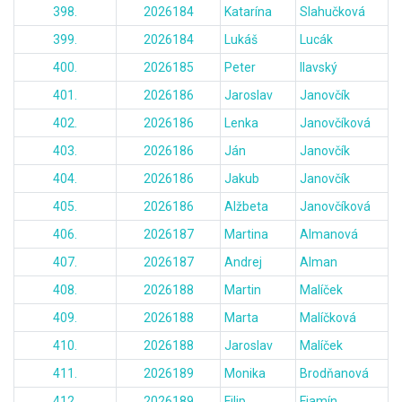
398.
2026184
Katarína
Slahučková
399.
2026184
Lukáš
Lucák
400.
2026185
Peter
Ilavský
401.
2026186
Jaroslav
Janovčík
402.
2026186
Lenka
Janovčíková
403.
2026186
Ján
Janovčík
404.
2026186
Jakub
Janovčík
405.
2026186
Alžbeta
Janovčíková
406.
2026187
Martina
Almanová
407.
2026187
Andrej
Alman
408.
2026188
Martin
Malíček
409.
2026188
Marta
Malíčková
410.
2026188
Jaroslav
Malíček
411.
2026189
Monika
Brodňanová
412.
2026189
Filip
Fiamín