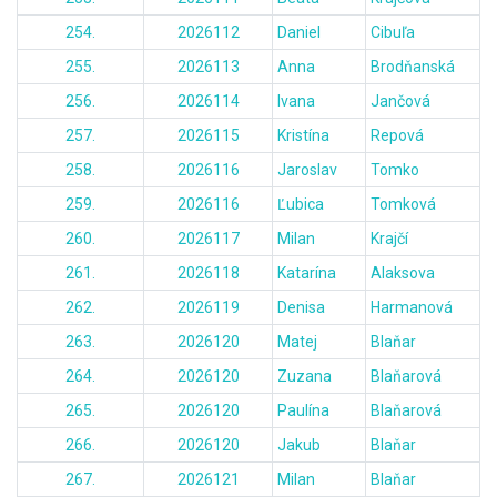
254.
2026112
Daniel
Cibuľa
255.
2026113
Anna
Brodňanská
256.
2026114
Ivana
Jančová
257.
2026115
Kristína
Repová
258.
2026116
Jaroslav
Tomko
259.
2026116
Ľubica
Tomková
260.
2026117
Milan
Krajčí
261.
2026118
Katarína
Alaksova
262.
2026119
Denisa
Harmanová
263.
2026120
Matej
Blaňar
264.
2026120
Zuzana
Blaňarová
265.
2026120
Paulína
Blaňarová
266.
2026120
Jakub
Blaňar
267.
2026121
Milan
Blaňar