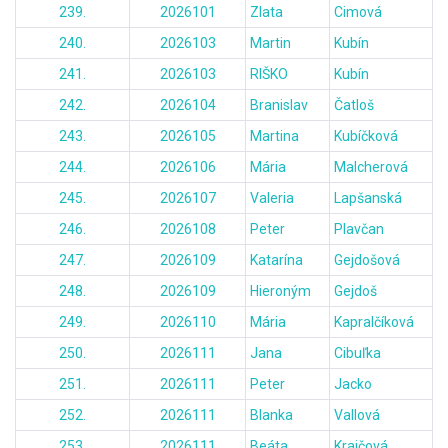
239.
2026101
Zlata
Cimová
240.
2026103
Martin
Kubín
241.
2026103
RIŠKO
Kubín
242.
2026104
Branislav
Čatloš
243.
2026105
Martina
Kubíčková
244.
2026106
Mária
Malcherová
245.
2026107
Valeria
Lapšanská
246.
2026108
Peter
Plavčan
247.
2026109
Katarína
Gejdošová
248.
2026109
Hieroným
Gejdoš
249.
2026110
Mária
Kapralčíková
250.
2026111
Jana
Cibuľka
251.
2026111
Peter
Jacko
252.
2026111
Blanka
Vallová
253.
2026111
Beáta
Krajčová