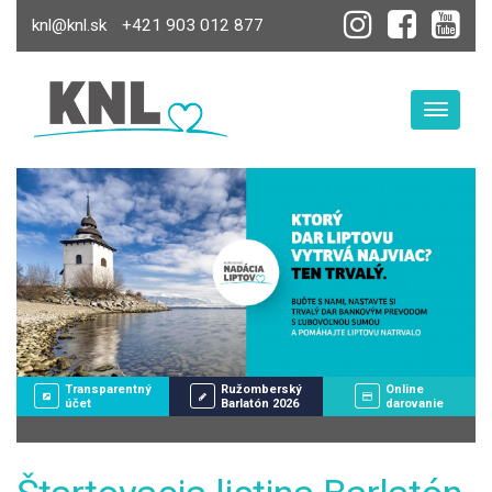
knl@knl.sk
+421 903 012 877
Toggle
Transparentný
Ružomberský
Online
účet
Barlatón 2026
darovanie