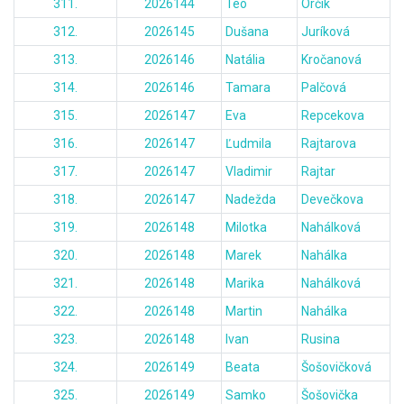
311.
2026144
Teo
Orčík
312.
2026145
Dušana
Juríková
313.
2026146
Natália
Kročanová
314.
2026146
Tamara
Palčová
315.
2026147
Eva
Repcekova
316.
2026147
Ľudmila
Rajtarova
317.
2026147
Vladimir
Rajtar
318.
2026147
Nadežda
Devečkova
319.
2026148
Milotka
Nahálková
320.
2026148
Marek
Nahálka
321.
2026148
Marika
Nahálková
322.
2026148
Martin
Nahálka
323.
2026148
Ivan
Rusina
324.
2026149
Beata
Šošovičková
325.
2026149
Samko
Šošovička