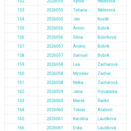
152.
2026055
Sylvia
Niklesová
153.
2026055
Tatiana
Niklesová
154.
2026055
Ján
Kostík
155.
2026056
Anton
Bobrík
156.
2026056
Silvia
Bobríková
157.
2026057
Andrej
Bobrík
158.
2026057
Samuel
Bobrík
159.
2026058
Lea
Zacharová
160.
2026058
Miroslav
Zachar
161.
2026058
Nelka
Zacharová
162.
2026059
Jana
Frývaldská
163.
2026060
Marek
Račko
164.
2026060
Tobias
Atalovič
165.
2026061
Karolína
Laučíková
166.
2026061
Erika
Laučíková