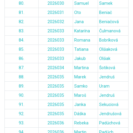
80.
2026030
Samuel
Samek
81.
2026031
Oto
Beniač
82.
2026032
Jana
Beniačová
83.
2026033
Katarína
Čulmanová
84.
2026033
Romana
Bobríková
85.
2026033
Tatiana
Olšiaková
86.
2026033
Jakub
Olšiak
87.
2026034
Martina
Šotiková
88.
2026035
Marek
Jendruš
89.
2026035
Samko
Uram
90.
2026035
Maroš
Jendruš
91.
2026035
Janka
Sekuciová
92.
2026035
Dáška
Jendrušová
93.
2026036
Rebeka
Padúchová
94.
2026036
Martin
Padúch