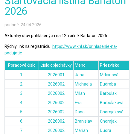
Štartovacia listina Barlatón
2026
pridané: 24.04.2026
Aktuálny stav prihlásených na 12. ročník Barlatón 2026.
Rýchly link na registráciu:
https://www.knl.sk/prihlasenie-na-
podujatie
Poradové číslo
Číslo objednávky
Meno
Priezvisko
1.
2026001
Jana
Mrlianová
2.
2026002
Michaela
Dudroba
3.
2026002
Milan
Barbuĺak
4.
2026002
Eva
Barbuĺaková
5.
2026002
Dana
Chomjaková
6.
2026002
Branislav
Chomjak
7.
2026002
Marian
Dudra