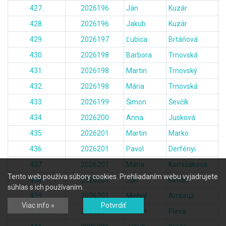
427.
2026196
Ján
Kuzár
428.
2026196
Jakub
Kuzár
429.
2026197
Ľubica
Brtáňová
430.
2026198
Barbora
Trnovská
431.
2026198
Martin
Trnovský
432.
2026198
Mária
Trnovská
433.
2026199
Šimon
Ševčík
434.
2026200
Anna
Jusková
435.
2026201
Martin
Marko
436.
2026201
Pavol
Derfényi
437.
2026201
Mária
Komišáková
Tento web používa súbory cookies. Prehliadaním webu vyjadrujete
438.
2026201
Ján
Mrlian
súhlas s ich používaním.
439.
2026201
Michal
Ambruž
Viac info »
Potvrdiť
440.
2026201
Martin
Pleva