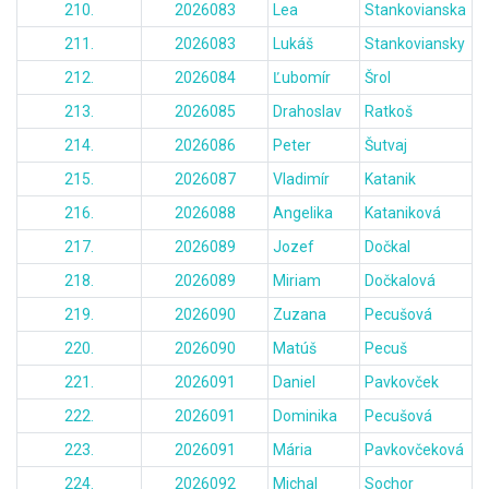
210.
2026083
Lea
Stankovianska
211.
2026083
Lukáš
Stankoviansky
212.
2026084
Ľubomír
Šrol
213.
2026085
Drahoslav
Ratkoš
214.
2026086
Peter
Šutvaj
215.
2026087
Vladimír
Katanik
216.
2026088
Angelika
Kataniková
217.
2026089
Jozef
Dočkal
218.
2026089
Miriam
Dočkalová
219.
2026090
Zuzana
Pecušová
220.
2026090
Matúš
Pecuš
221.
2026091
Daniel
Pavkovček
222.
2026091
Dominika
Pecušová
223.
2026091
Mária
Pavkovčeková
224.
2026092
Michal
Sochor