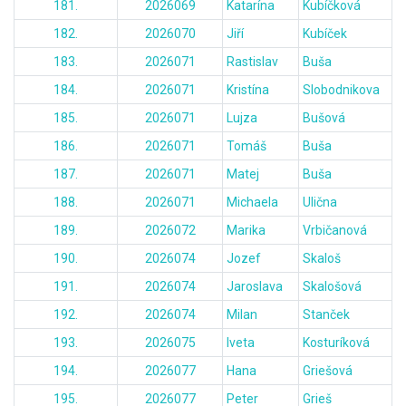
181.
2026069
Katarína
Kubíčková
182.
2026070
Jiří
Kubíček
183.
2026071
Rastislav
Buša
184.
2026071
Kristína
Slobodnikova
185.
2026071
Lujza
Bušová
186.
2026071
Tomáš
Buša
187.
2026071
Matej
Buša
188.
2026071
Michaela
Ulična
189.
2026072
Marika
Vrbičanová
190.
2026074
Jozef
Skaloš
191.
2026074
Jaroslava
Skalošová
192.
2026074
Milan
Stanček
193.
2026075
Iveta
Kosturíková
194.
2026077
Hana
Griešová
195.
2026077
Peter
Grieš