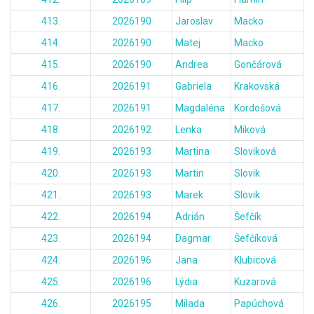
413.
2026190
Jaroslav
Macko
414.
2026190
Matej
Macko
415.
2026190
Andrea
Gončárová
416.
2026191
Gabriela
Krakovská
417.
2026191
Magdaléna
Kordošová
418.
2026192
Lenka
Miková
419.
2026193
Martina
Sloviková
420.
2026193
Martin
Slovik
421.
2026193
Marek
Slovik
422.
2026194
Adrián
Šefčík
423.
2026194
Dagmar
Šefčíková
424.
2026196
Jana
Klubicová
425.
2026196
Lýdia
Kuzarová
426.
2026195
Milada
Papúchová