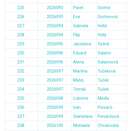
225.
2026093
Pavel
Sochor
226.
2026093
Eva
Sochorová
227.
2026094
Gabriela
Hollá
228.
2026094
Filip
Hollý
229.
2026095
Jaroslava
Vyšná
230.
2026096
Eduard
Salanci
231.
2026096
Alena
Salanciová
232.
2026097
Martina
Tučeková
233.
2026097
Matej
Tuček
234.
2026097
Tomáš
Tuček
235.
2026098
Ľubomír
Medla
236.
2026099
Ivan
Piovarči
237.
2026099
Stanislava
Piovarčiová
238.
2026100
Michaela
Chvalovská