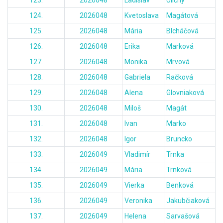
123.
2026048
Ladislav
Uličný
124.
2026048
Kvetoslava
Magátová
125.
2026048
Mária
Blcháčová
126.
2026048
Erika
Marková
127.
2026048
Monika
Mrvová
128.
2026048
Gabriela
Račková
129.
2026048
Alena
Glovniaková
130.
2026048
Miloš
Magát
131.
2026048
Ivan
Marko
132.
2026048
Igor
Bruncko
133.
2026049
Vladimír
Trnka
134.
2026049
Mária
Trnková
135.
2026049
Vierka
Benková
136.
2026049
Veronika
Jakubčiaková
137.
2026049
Helena
Sarvašová