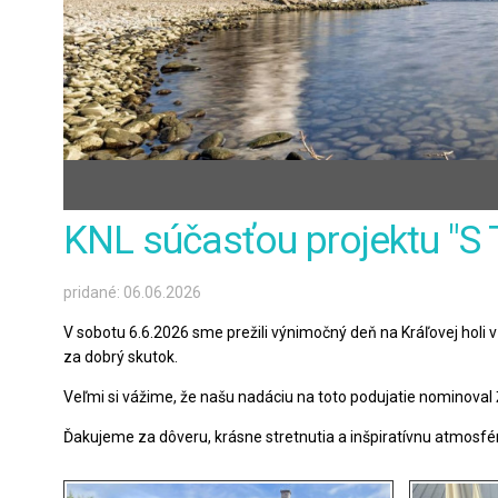
KNL súčasťou projektu "S 
pridané: 06.06.2026
V sobotu 6.6.2026 sme prežili výnimočný deň na Kráľovej holi v
za dobrý skutok.
Veľmi si vážime, že našu nadáciu na toto podujatie nominoval Ži
Ďakujeme za dôveru, krásne stretnutia a inšpiratívnu atmos