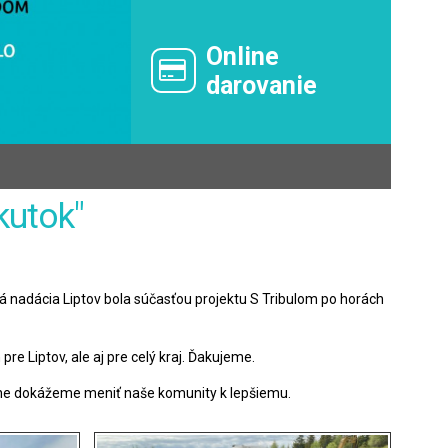
Online
darovanie
kutok"
tná nadácia Liptov bola súčasťou projektu S Tribulom po horách
re Liptov, ale aj pre celý kraj. Ďakujeme.
čne dokážeme meniť naše komunity k lepšiemu.