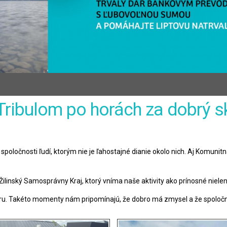
Tribulom po horách za dobrý s
 spoločnosti ľudí, ktorým nie je ľahostajné dianie okolo nich. Aj Komuni
linský Samosprávny Kraj, ktorý vníma naše aktivity ako prínosné nielen p
féru. Takéto momenty nám pripomínajú, že dobro má zmysel a že spolo