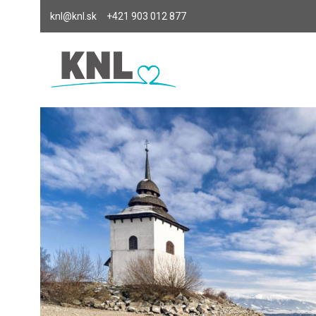
knl@knl.sk
+421 903 012 877