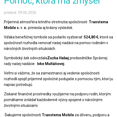
Pomoc, ktorá má zmysel
pridané: 09.06.2026
Príjemná atmosféra letného stretnutia spoločnosti
Transtema
Mobile s. r. o.
priniesla aj krásny výsledok.
Vďaka benefičnej tombole sa podarilo vyzbierať
524,80 €
, ktoré sa
spoločnosť rozhodla venovať našej nadácii na pomoc rodinám v
náročných životných situáciách.
Symbolický šek odovzdala
Zuzka Habaj
predsedníčke Správnej
rady našej nadácie
Ivke Multáňovej
.
Veľmi si vážime, že sa zamestnanci aj vedenie spoločnosti
rozhodli spojiť príjemné spoločné podujatie s pomocou tým, ktorí ju
najviac potrebujú.
Získané finančné prostriedky využijeme na podporu rodín, ktorým
pomáhame zvládať každodenné výzvy spojené s náročnými
životnými situáciami.
Ďakujeme spoločnosti
Transtema Mobile
za dôveru, podporu a