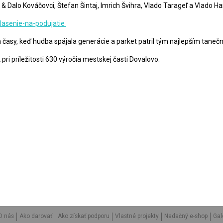
& Dalo Kováčovci, Štefan Šintaj, Imrich Švihra, Vlado Tarageľ a Vlado 
hlasenie-na-podujatie
 časy, keď hudba spájala generácie a parket patril tým najlepším taneč
ri príležitosti 630 výročia mestskej časti Dovalovo.
O nás
Ako darovať
Ako získať podporu
Vlastné projekty
Nadačný e-shop
Gal