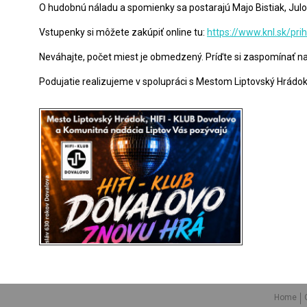
O hudobnú náladu a spomienky sa postarajú Majo Bistiak, Julo 
Vstupenky si môžete zakúpiť online tu:
https://www.knl.sk/pri
Neváhajte, počet miest je obmedzený. Príďte si zaspomínať na
Podujatie realizujeme v spolupráci s Mestom Liptovský Hrádok p
Home