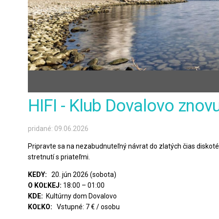
HIFI - Klub Dovalovo znovu
pridané: 09.06.2026
Pripravte sa na nezabudnuteľný návrat do zlatých čias diskoték
stretnutí s priateľmi.
KEDY:
20. jún 2026 (sobota)
O KOĽKEJ:
18:00 – 01:00
KDE:
Kultúrny dom Dovalovo
KOĽKO:
Vstupné: 7 € / osobu