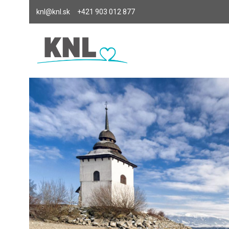
knl@knl.sk
+421 903 012 877