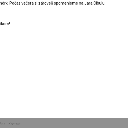
Handrk. Počas večera si zároveň spomenieme na Jara Cibulu.
níkom!
éria
Kontakt