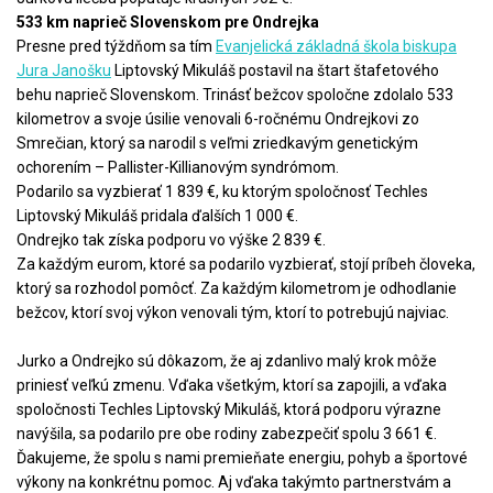
533 km naprieč Slovenskom pre Ondrejka
Presne pred týždňom sa tím
Evanjelická základná škola biskupa
Jura Janošku
Liptovský Mikuláš postavil na štart štafetového
behu naprieč Slovenskom. Trinásť bežcov spoločne zdolalo 533
kilometrov a svoje úsilie venovali 6-ročnému Ondrejkovi zo
Smrečian, ktorý sa narodil s veľmi zriedkavým genetickým
ochorením – Pallister-Killianovým syndrómom.
Podarilo sa vyzbierať 1 839 €, ku ktorým spoločnosť Techles
Liptovský Mikuláš pridala ďalších 1 000 €.
Ondrejko tak získa podporu vo výške 2 839 €.
Za každým eurom, ktoré sa podarilo vyzbierať, stojí príbeh človeka,
ktorý sa rozhodol pomôcť. Za každým kilometrom je odhodlanie
bežcov, ktorí svoj výkon venovali tým, ktorí to potrebujú najviac.
Jurko a Ondrejko sú dôkazom, že aj zdanlivo malý krok môže
priniesť veľkú zmenu. Vďaka všetkým, ktorí sa zapojili, a vďaka
spoločnosti Techles Liptovský Mikuláš, ktorá podporu výrazne
navýšila, sa podarilo pre obe rodiny zabezpečiť spolu 3 661 €.
Ďakujeme, že spolu s nami premieňate energiu, pohyb a športové
výkony na konkrétnu pomoc. Aj vďaka takýmto partnerstvám a