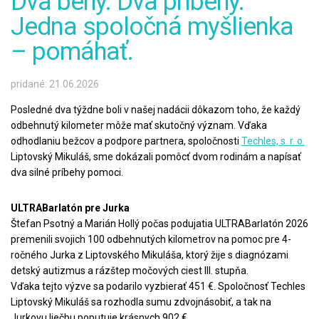
Dva behy. Dva príbehy.
Jedna spoločná myšlienka
– pomáhať.
pridané: 21.06.2026
Posledné dva týždne boli v našej nadácii dôkazom toho, že každý
odbehnutý kilometer môže mať skutočný význam. Vďaka
odhodlaniu bežcov a podpore partnera, spoločnosti
Techles, s. r. o.
Liptovský Mikuláš, sme dokázali pomôcť dvom rodinám a napísať
dva silné príbehy pomoci.
ULTRABarlatón pre Jurka
Štefan Psotný a Marián Hollý počas podujatia ULTRABarlatón 2026
premenili svojich 100 odbehnutých kilometrov na pomoc pre 4-
ročného Jurka z Liptovského Mikuláša, ktorý žije s diagnózami
detský autizmus a rázštep močových ciest III. stupňa.
Vďaka tejto výzve sa podarilo vyzbierať 451 €. Spoločnosť Techles
Liptovský Mikuláš sa rozhodla sumu zdvojnásobiť, a tak na
Jurkovu liečbu poputuje krásnych 902 €.