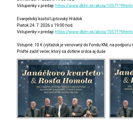
Vstupenky v predaji:
https://www.dklm.sk/akcia/10571?filterI
Evanjelický kostol Liptovský Hrádok
Piatok 24. 7. 2026 o 19:00 hod.
Vstupenky v predaji:
https://www.dklm.sk/akcia/10571?filterI
Vstupné: 10 € (výťažok je venovaný do Fondu KNL na podporu r
Príďte zažiť večer, ktorý sa dotkne srdca aj duše