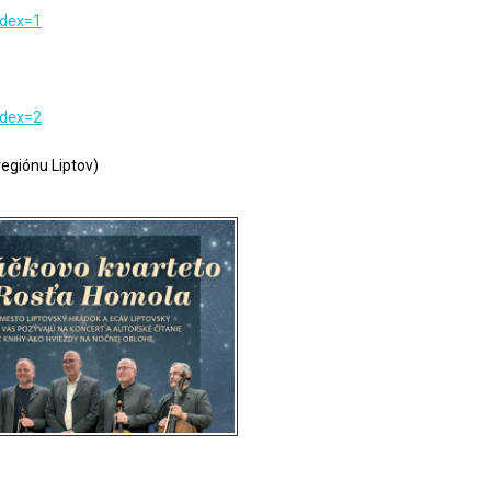
ndex=1
ndex=2
egiónu Liptov)