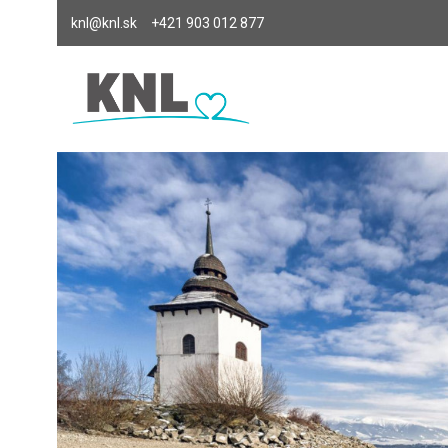
knl@knl.sk
+421 903 012 877