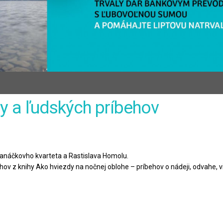
dby a ľudských príbehov
anáčkovho kvarteta a Rastislava Homolu.
hov z knihy Ako hviezdy na nočnej oblohe – príbehov o nádeji, odvahe, v