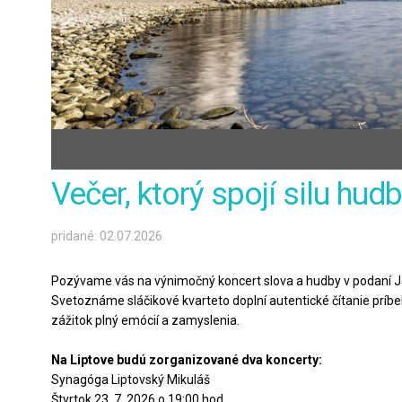
Večer, ktorý spojí silu hu
pridané: 02.07.2026
Pozývame vás na výnimočný koncert slova a hudby v podaní J
Svetoznáme sláčikové kvarteto doplní autentické čítanie príbe
zážitok plný emócií a zamyslenia.
Na Liptove budú zorganizované dva koncerty:
Synagóga Liptovský Mikuláš
Štvrtok 23. 7. 2026 o 19:00 hod.