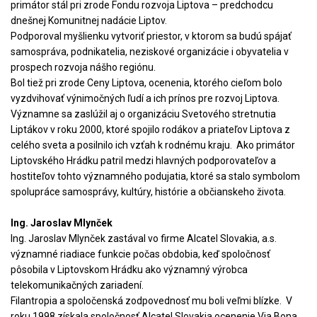
primátor stál pri zrode Fondu rozvoja Liptova – predchodcu
dnešnej Komunitnej nadácie Liptov.
Podporoval myšlienku vytvoriť priestor, v ktorom sa budú spájať
samospráva, podnikatelia, neziskové organizácie i obyvatelia v
prospech rozvoja nášho regiónu.
Bol tiež pri zrode Ceny Liptova, ocenenia, ktorého cieľom bolo
vyzdvihovať výnimočných ľudí a ich prínos pre rozvoj Liptova.
Významne sa zaslúžil aj o organizáciu Svetového stretnutia
Liptákov v roku 2000, ktoré spojilo rodákov a priateľov Liptova z
celého sveta a posilnilo ich vzťah k rodnému kraju. Ako primátor
Liptovského Hrádku patril medzi hlavných podporovateľov a
hostiteľov tohto významného podujatia, ktoré sa stalo symbolom
spolupráce samosprávy, kultúry, histórie a občianskeho života.
Ing. Jaroslav Mlynček
Ing. Jaroslav Mlynček zastával vo firme Alcatel Slovakia, a.s.
významné riadiace funkcie počas obdobia, keď spoločnosť
pôsobila v Liptovskom Hrádku ako významný výrobca
telekomunikačných zariadení.
Filantropia a spoločenská zodpovednosť mu boli veľmi blízke. V
roku 1998 získala spoločnosť Alcatel Slovakia ocenenie Via Bona