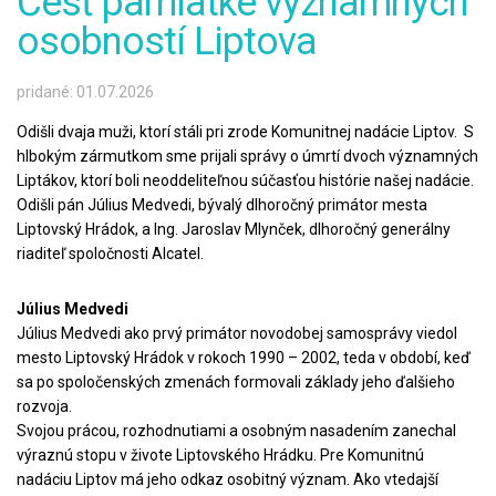
Česť pamiatke významných
osobností Liptova
pridané: 01.07.2026
Odišli dvaja muži, ktorí stáli pri zrode Komunitnej nadácie Liptov. S
hlbokým zármutkom sme prijali správy o úmrtí dvoch významných
Liptákov, ktorí boli neoddeliteľnou súčasťou histórie našej nadácie.
Odišli pán Július Medvedi, bývalý dlhoročný primátor mesta
Liptovský Hrádok, a Ing. Jaroslav Mlynček, dlhoročný generálny
riaditeľ spoločnosti Alcatel.
Július Medvedi
Július Medvedi ako prvý primátor novodobej samosprávy viedol
mesto Liptovský Hrádok v rokoch 1990 – 2002, teda v období, keď
sa po spoločenských zmenách formovali základy jeho ďalšieho
rozvoja.
Svojou prácou, rozhodnutiami a osobným nasadením zanechal
výraznú stopu v živote Liptovského Hrádku. Pre Komunitnú
nadáciu Liptov má jeho odkaz osobitný význam. Ako vtedajší