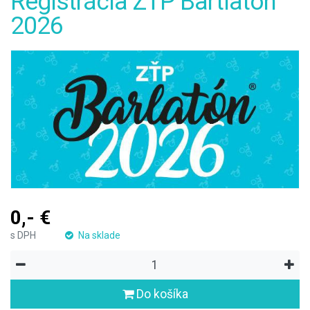
Registrácia ZŤP Bartlatón
2026
0,- €
s DPH
Na sklade
Do košíka