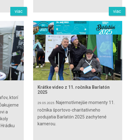
viac
viac
Krátke video z 11. ročníka Barlatón
2025
fov, ktorí
Najemotívnejšie momenty 11.
29.05.2025:
. Ďakujeme
ročníka športovo-charitatívneho
vi a
podujatia Barlatón 2025 zachytené
koly
kamerou.
m Hrádku