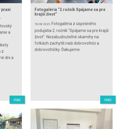
 praxi
Fotogaléria “2.ročník Spájame sa pre
krajší život”
r
Fotogaléria z úspešného
18.08.2025:
ptovský
podujatia 2. ročník "Spájame sa pre krajší
anie a
život". Nezabudnuteľné okamihy na
fotkách zachytili naši dobrovoľníci a
ikety
dobrovoľníčky. Ďakujeme.
 z
né dni a
viac
viac