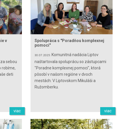
ie v
Spolupráca s "Poradňou komplexnej
pomoci"
Komunitná nadácia Liptov
30.07.2025:
 za sebou
naštartovala spoluprácu so zástupcami
o robíme,
"Poradne komplexnej pomoci", ktorá
aše deti
pôsobí v našom regióne v dvoch
e
mestách: V Liptovskom Mikuláši a
Ružomberku.
viac
viac