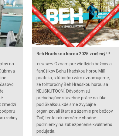
Beh Hradskou horou 2025 zrušený !!!
ptov na
Oznam pre všetkých bežcov a
11.07.2025:
 Dúbrava
fanúšikov Behu Hradskou horou Milí
dine
priatelia, s ľútosťou vám oznamujeme,
 časovo
že tohtoročný Beh Hradskou horou sa
de
NEUSKUTOČNÍ. Dôvodom sú
né
prebiehajúce stavebné práce na lúke
rozmedzí
pod Skalkou, kde sme zvyčajne
 podporu
organizovali štart a zázemie pre bežcov.
ru rodiny.
Žiaľ, tento rok nemáme vhodné
podmienky na zabezpečenie kvalitného
podujatia.