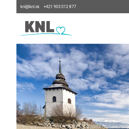
knl@knl.sk
+421 903 012 877