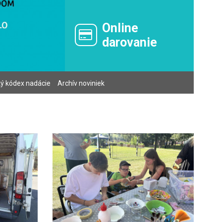
Online
darovanie
ký kódex nadácie
Archív noviniek