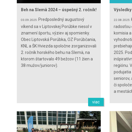
Beh na Slemä 2024 – úspešný 2. ročník!
Výsledky
Predposledný augustový
03.09.2025:
22.08.2025:
víkend sa v Liptovskej Porúbke niesol v
radosťou 
znamení športu, výziev aj spomienky.
komisia a
Obec Liptovská Porúbka, OZ Porúbčania,
vyhodnoti
KNL a ŠK Hviezda spoločne zorganizovali
prebiehaj
2. ročník horského behu na Slemä, na
2025. Pod
ktorom štartovalo 49 bežcov (11 žien a
inšpiratí
38 mužov/juniorov).
regiónu. 
podujatia 
seniorov, 
či spoloč
a mestác
viac