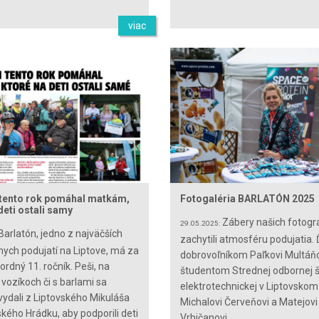
viac
 tento rok pomáhal matkám,
Fotogaléria BARLATÓN 2025
deti ostali samy
Zábery našich fotogra
29.05.2025:
Barlatón, jedno z najväčších
zachytili atmosféru podujatia
vnych podujatí na Liptove, má za
dobrovoľníkom Paľkovi Multáňo
rdný 11. ročník. Peši, na
študentom Strednej odbornej š
 vozíkoch či s barlami sa
elektrotechnickej v Liptovsko
 vydali z Liptovského Mikuláša
Michalovi Červeňovi a Matejovi
ského Hrádku, aby podporili deti
Vrbičanovi.