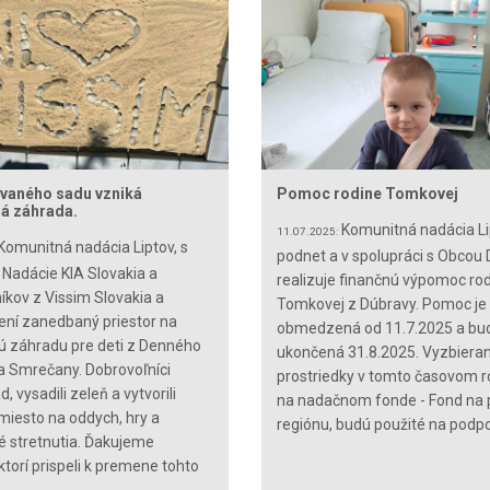
ívaného sadu vzniká
Pomoc rodine Tomkovej
á záhrada.
Komunitná nadácia Li
11.07.2025:
Komunitná nadácia Liptov, s
podnet a v spolupráci s Obcou
Nadácie KIA Slovakia a
realizuje finančnú výpomoc ro
íkov z Vissim Slovakia a
Tomkovej z Dúbravy. Pomoc je
ení zanedbaný priestor na
obmedzená od 11.7.2025 a bu
 záhradu pre deti z Denného
ukončená 31.8.2025. Vyzbiera
a Smrečany. Dobrovoľníci
prostriedky v tomto časovom 
ad, vysadili zeleň a vytvorili
na nadačnom fonde - Fond na
miesto na oddych, hry a
regiónu, budú použité na podpo
 stretnutia. Ďakujeme
ktorí prispeli k premene tohto