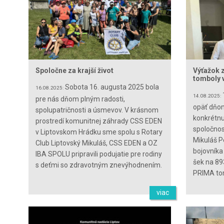
Spoločne za krajší život
Výťažok 
tomboly 
Sobota 16. augusta 2025 bola
16.08.2025:
14.08.2025:
pre nás dňom plným radosti,
opäť dňom
spolupatričnosti a úsmevov. V krásnom
konkrétnu
prostredí komunitnej záhrady CSS EDEN
spoločnos
v Liptovskom Hrádku sme spolu s Rotary
Mikuláš P
Club Liptovský Mikuláš, CSS EDEN a OZ
bojovníka
IBA SPOLU pripravili podujatie pre rodiny
šek na 89
s deťmi so zdravotným znevýhodnením.
PRIMA to
viac