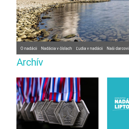
O nadácii
Nadácia v číslach
Ľudia v nadácii
Naši darcov
Archív