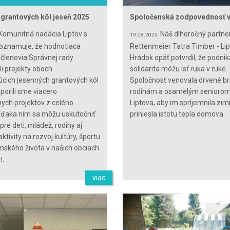
 grantových kôl jeseň 2025
Spoločenská zodpovednosť v
Komunitná nadácia Liptov s
Náš dlhoročný partne
19.08.2025:
oznamuje, že hodnotiaca
Rettenmeier Tatra Timber - Li
 členovia Správnej rady
Hrádok opäť potvrdil, že podnik
li projekty oboch
solidarita môžu ísť ruka v ruke.
úcich jesenných grantových kôl
Spoločnosť venovala drvené br
porili sme viacero
rodinám a osamelým seniorom
vnych projektov z celého
Liptova, aby im spríjemnila zim
Vďaka nim sa môžu uskutočniť
priniesla istotu tepla domova.
pre deti, mládež, rodiny aj
aktivity na rozvoj kultúry, športu
enského života v našich obciach
h.
viac