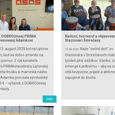
z DOBROčinnej PRIMA
Radosť, tvorivosť a objavovan
venovaný Adamkovi
Stacionári Smrečany
13. august 2025 bol na Liptove
Naše “večné deti” zo
12.08.2025:
, keď sa dobro zmenilo na
Stacionára v Smrečanoch mali
 pomoc. Z rúk konateľa
týždeň plný zážitkov. Všetko, č
ti PRIMAstavebniny Liptovský
smeruje k jedinému – aby sa n
eťa Hrušku si maminka nášho
cítili bezpečne, prijaté a aktívn
 Adamka prevzala symbolický
zapojené do života.
3 € – výťažok z DOBROčinnej
mboly.
viac