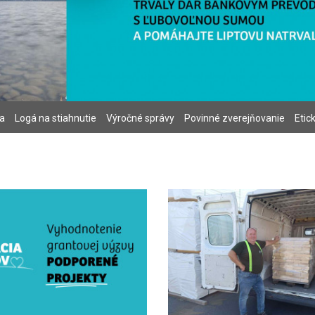
ia
Logá na stiahnutie
Výročné správy
Povinné zverejňovanie
Etic