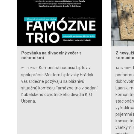
Pozvánka na divadelný večer s
Z nevyuž
ochotníkmi
komunitn
Komunitná nadácia Liptov v
21.07.2025:
14.07.2025:
spolupráci s Mestom Liptovský Hrádok
podporou 
vás srdečne pozývajú na bláznivú
dobrovoľn
situačnú komédiu Famózne trio v podaní
Laanik, m
Ľubeľského ochotníckeho divadla K. O.
komunitnú
Urbana.
stacionár
vyčistili s
príjemné 
komunitné
všetkým, 